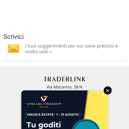
Scrivici
I tuoi suggerimenti per noi sono preziosi e
molto utili! »
Via Macanno, 38/A
×
47923 Rimini
P.IVA 02 452 460 401
Chi siamo
Commenti e segnalazioni