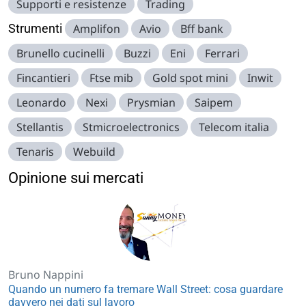
Supporti e resistenze
Trading
Strumenti
Amplifon
Avio
Bff bank
Brunello cucinelli
Buzzi
Eni
Ferrari
Fincantieri
Ftse mib
Gold spot mini
Inwit
Leonardo
Nexi
Prysmian
Saipem
Stellantis
Stmicroelectronics
Telecom italia
Tenaris
Webuild
Opinione sui mercati
Bruno Nappini
Quando un numero fa tremare Wall Street: cosa guardare
davvero nei dati sul lavoro