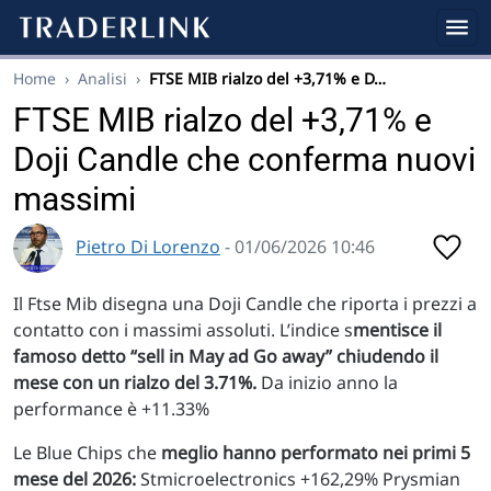
Home
›
Analisi
›
FTSE MIB rialzo del +3,71% e D…
FTSE MIB rialzo del +3,71% e
Doji Candle che conferma nuovi
massimi
Pietro Di Lorenzo
- 01/06/2026 10:46
Il Ftse Mib disegna una Doji Candle che riporta i prezzi a
contatto con i massimi assoluti. L’indice s
mentisce il
famoso detto “sell in May ad Go away” chiudendo il
mese con un rialzo del 3.71%.
Da inizio anno la
performance è +11.33%
Le Blue Chips che
meglio hanno performato nei primi 5
mese del 2026:
Stmicroelectronics +162,29% Prysmian