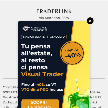
Via Macanno, 38/A
×
47923 Rimini
P.IVA 02 452 460 401
Chi siamo
Commenti e segnalazioni
Contattaci
Copyright © 1996-2026 Traderlink Italia s.r.l.
BORSA ITALIANA Quotazioni di borsa differite di 15 min. / MERCATO USA
Dati differiti di 15 min. (fonte Intrinio) / FOREX Quotazioni fornite da LMAX
L'utilizzo di questo sito implica l'accettazione delle nostre
Condizioni di
utilizzo
, del
Disclaimer MAR
, delle
Politiche sulla privacy
e dell'
Utilizzo dei