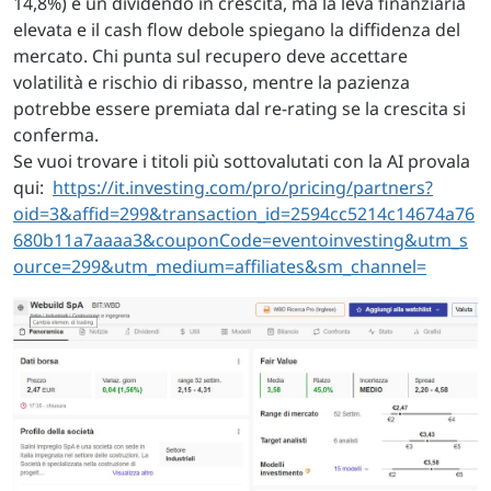
14,8%) e un dividendo in crescita, ma la leva finanziaria
elevata e il cash flow debole spiegano la diffidenza del
mercato. Chi punta sul recupero deve accettare
volatilità e rischio di ribasso, mentre la pazienza
potrebbe essere premiata dal re-rating se la crescita si
conferma.
Se vuoi trovare i titoli più sottovalutati con la AI provala
qui:
https://it.investing.com/pro/pricing/partners?
oid=3&affid=299&transaction_id=2594cc5214c14674a76
680b11a7aaaa3&couponCode=eventoinvesting&utm_s
ource=299&utm_medium=affiliates&sm_channel=