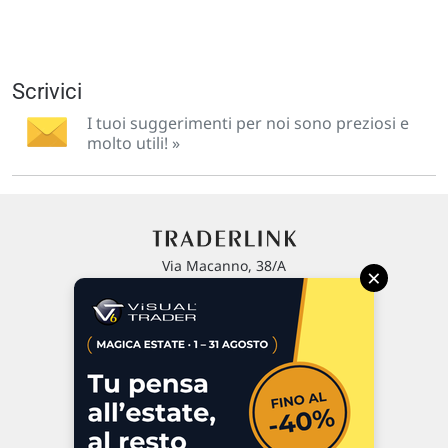
Scrivici
I tuoi suggerimenti per noi sono preziosi e
molto utili! »
Via Macanno, 38/A
×
47923 Rimini
P.IVA 02 452 460 401
Chi siamo
Commenti e segnalazioni
Contattaci