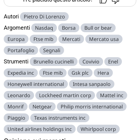
Autori
Pietro Di Lorenzo
Argomenti
Nasdaq
Borsa
Bull or bear
Europa
Ftse mib
Mercati
Mercato usa
Portafoglio
Segnali
Strumenti
Brunello cucinelli
Covivio
Enel
Expedia inc
Ftse mib
Gsk plc
Hera
Honeywell international
Intesa sanpaolo
Leonardo
Lockheed martin corp
Mattel inc
Monrif
Netgear
Philip morris international
Piaggio
Texas instruments inc
United airlines holdings inc
Whirlpool corp