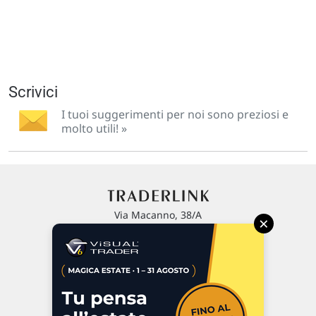
Scrivici
I tuoi suggerimenti per noi sono preziosi e
molto utili! »
Via Macanno, 38/A
×
47923 Rimini
P.IVA 02 452 460 401
Chi siamo
Commenti e segnalazioni