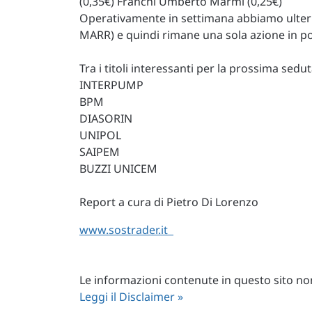
(0,35€) Franchi Umberto Marmi (0,25€)
Operativamente in settimana abbiamo ulterio
MARR) e quindi rimane una sola azione in po
Tra i titoli interessanti per la prossima sedu
INTERPUMP
BPM
DIASORIN
UNIPOL
SAIPEM
BUZZI UNICEM
Report a cura di Pietro Di Lorenzo
www.sostrader.it
Le informazioni contenute in questo sito non 
Leggi il Disclaimer »