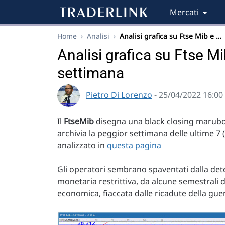
Mercati
Home
›
Analisi
›
Analisi grafica su Ftse Mib e …
Analisi grafica su Ftse Mib
settimana
Pietro Di Lorenzo
- 25/04/2022 16:00
Il
FtseMib
disegna una black closing marubozu
archivia la peggior settimana delle ultime 7
analizzato in
questa pagina
Gli operatori sembrano spaventati dalla dete
monetaria restrittiva, da alcune semestrali d
economica, fiaccata dalle ricadute della gue