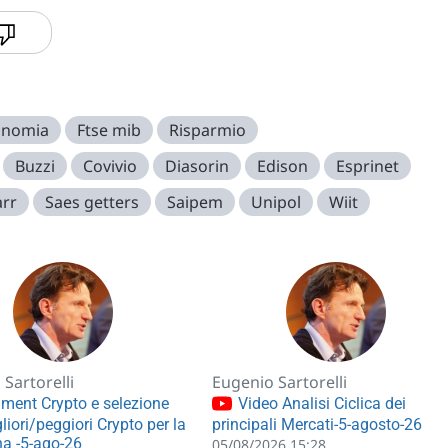
onomia
Ftse mib
Risparmio
Buzzi
Covivio
Diasorin
Edison
Esprinet
rr
Saes getters
Saipem
Unipol
Wiit
Sartorelli
Eugenio Sartorelli
ment Crypto e selezione
Video Analisi Ciclica dei
liori/peggiori Crypto per la
principali Mercati-5-agosto-26
a -5-ago-26
05/08/2026 15:28