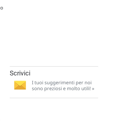
to
Scrivici
I tuoi suggerimenti per noi
sono preziosi e molto utili! »
.