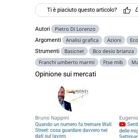
Ti è piaciuto questo articolo?
Autori
Pietro Di Lorenzo
Argomenti
Analisi grafica
Azioni
Ec
Strumenti
Basicnet
Bco desio brianza
Franchi umberto marmi
Ftse mib
Ma
Opinione sui mercati
Bruno Nappini
Eugenio 
Quando un numero fa tremare Wall
Senti
Street: cosa guardare davvero nei
delle mig
dati sul lavoro
Settiman