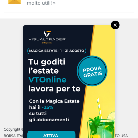
molto utili! »
×
Via Macanno, 38/A
47923 Rimini
P.IVA 02 452 460 401
Chi siamo
Commenti e segnalazioni
Contattaci
Copyright © 1996-2026 Traderlink Italia s.r.l.
BORSA ITALIANA Quotazioni di borsa differite di 15 min. / MERCATO USA