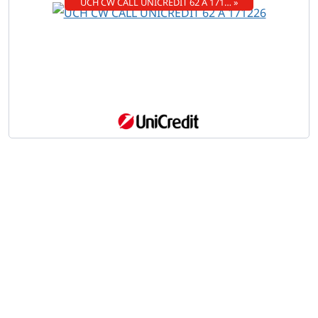
UCH CW CALL UNICREDIT 62 A 171… »