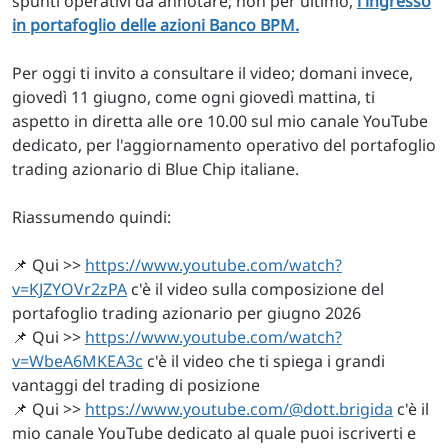
spunti operativi da annotare; non per ultimo,
l'ingresso
in portafoglio delle azioni Banco BPM.
Per oggi ti invito a consultare il video; domani invece,
giovedì 11 giugno, come ogni giovedì mattina, ti
aspetto in diretta alle ore 10.00 sul mio canale YouTube
dedicato, per l'aggiornamento operativo del portafoglio
trading azionario di Blue Chip italiane.
Riassumendo quindi:
📌 Qui >>
https://www.youtube.com/watch?
v=KJZYOVr2zPA
c'è il video sulla composizione del
portafoglio trading azionario per giugno 2026
📌 Qui >>
https://www.youtube.com/watch?
v=WbeA6MKEA3c
c'è il video che ti spiega i grandi
vantaggi del trading di posizione
📌 Qui >>
https://www.youtube.com/@dott.brigida
c'è il
mio canale YouTube dedicato al quale puoi iscriverti e