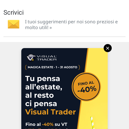
Scrivici
I tuoi suggerimenti per noi sono preziosi e
molto utili! »
×
Via Macanno, 38/A
47923 Rimini
P.IVA 02 452 460 401
Chi siamo
Commenti e segnalazioni
Contattaci