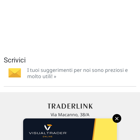
Scrivici
I tuoi suggerimenti per noi sono preziosi e
molto utili! »
Via Macanno, 38/A
×
47923 Rimini
P.IVA 02 452 460 401