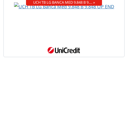
UCH TB LG BANCA MED 9.848 B 9.… »