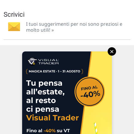
Scrivici
I tuoi suggerimenti per noi sono preziosi e
molto utili! »
×
Via Macanno, 38/A
47923 Rimini
P.IVA 02 452 460 401
Chi siamo
Commenti e segnalazioni
Contattaci