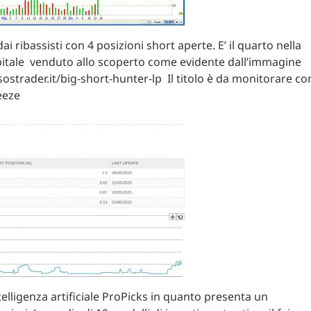
ai ribassisti con 4 posizioni short aperte. E’ il quarto nella
 capitale venduto allo scoperto come evidente dall’immagine
strader.it/big-short-hunter-lp Il titolo è da monitorare co
eeze
ntelligenza artificiale ProPicks in quanto presenta un