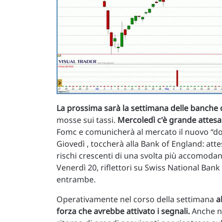
La prossima sarà la settimana delle banche c
mosse sui tassi.
Mercoledì c'è grande attesa
Fomc e comunicherà al mercato il nuovo “dot
Giovedì , toccherà alla Bank of England: attes
rischi crescenti di una svolta più accomodant
Venerdì 20, riflettori su Swiss National Bank 
entrambe.
Operativamente nel corso della settimana
a
forza che avrebbe attivato i segnali.
Anche ne