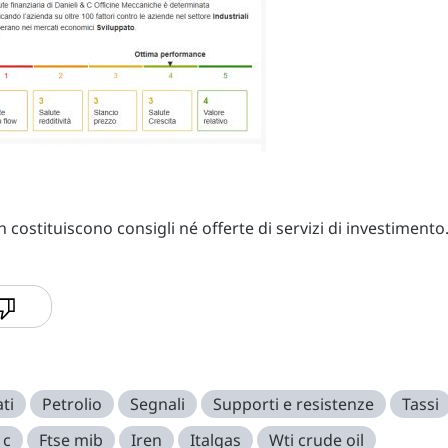
costituiscono consigli né offerte di servizi di investimento
ti
Petrolio
Segnali
Supporti e resistenze
Tassi
 c
Ftse mib
Iren
Italgas
Wti crude oil