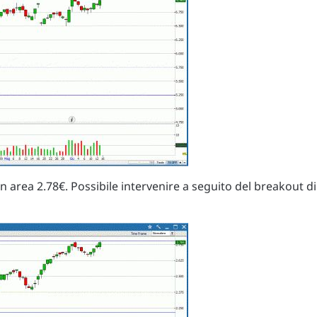
n area 2.78€. Possibile intervenire a seguito del breakout di