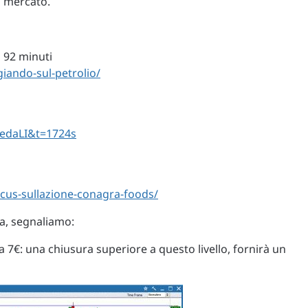
l mercato.
 92 minuti
giando-sul-petrolio/
edaLI&t=1724s
ocus-sullazione-conagra-foods/
ta, segnaliamo:
a 7€: una chiusura superiore a questo livello, fornirà un