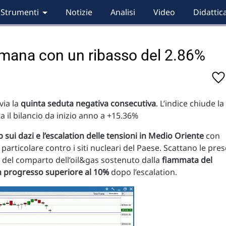
Strumenti
Notizie
Analisi
Video
Didattic
timana con un ribasso del 2.86%
via la
quinta seduta negativa consecutiva
. L’indice chiude la
 il bilancio da inizio anno a +15.36%
 sui dazi e l’escalation delle tensioni in Medio Oriente
con
in particolare contro i siti nucleari del Paese. Scattano le pre
one del comparto dell’oil&gas sostenuto dalla
fiammata del
n progresso superiore al 10%
dopo l’escalation.