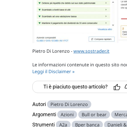
Pietro Di Lorenzo -
www.sostrader.it
Le informazioni contenute in questo sito non 
Leggi il Disclaimer »
Ti è piaciuto questo articolo?
Autori
Pietro Di Lorenzo
Argomenti
Azioni
Bull or bear
Merca
Strumenti
A2a
Bper banca
Danieli &