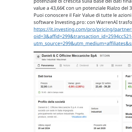
potenziale di crescita sulla base dei dati fina
value a 43,66€ con un potenziale Rialzo del 
Puoi conoscere il Fair Value di tutte le azio
software Investing.pro: con WarrenAI trasfor
https://it.investing.com/pro/pricing/partner
oid=3&affid=299&transaction_id=2594cc5
utm_source=299&utm_medium=affiliates&