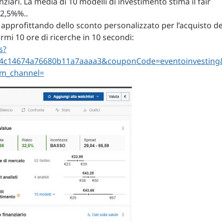
nziari. La media di 10 modelli di investimento stima il fair
32,5%%..
ni approfittando dello sconto personalizzato per l’acquisto de
mi 10 ore di ricerche in 10 secondi:
s?
214c14674a76680b11a7aaaa3&couponCode=eventoinvesting
sm_channel=