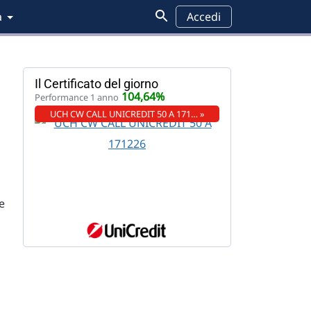
a
Accedi
Il Certificato del giorno
104,64%
Performance 1 anno
UCH CW CALL UNICREDIT 50 A 171… »
se