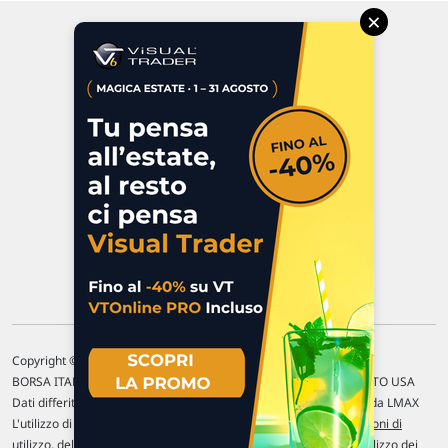
×
Via Macanno, 38/A
47923 Rimini
P.IVA 02 452 460 401
Chi siamo
Commenti e segnalazioni
Contattaci
Copyright © 1996-2026 Traderlink Italia s.r.l.
BORSA ITALIANA Quotazioni di borsa differite di 15 min. / MERCATO USA
Dati differiti di 15 min. (fonte Intrinio) / FOREX Quotazioni fornite da LMAX
L'utilizzo di questo sito implica l'accettazione delle nostre
Condizioni di
utilizzo
, del
Disclaimer MAR
, delle
Politiche sulla privacy
e dell'
Utilizzo dei