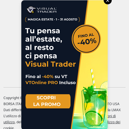
×
Via Macanno, 38/A
47923 Rimini
P.IVA 02 452 460 401
Chi siamo
Commenti e segnalazioni
Contattaci
Copyright © 1996-2026 Traderlink Italia s.r.l.
BORSA ITALIANA Quotazioni di borsa differite di 15 min. / MERCATO USA
Dati differiti di 15 min. (fonte Intrinio) / FOREX Quotazioni fornite da LMAX
L'utilizzo di questo sito implica l'accettazione delle nostre
Condizioni di
utilizzo
, del
Disclaimer MAR
, delle
Politiche sulla privacy
e dell'
Utilizzo dei
cookie
.