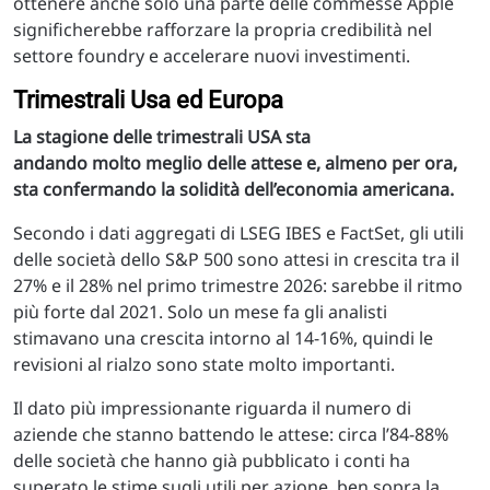
ottenere anche solo una parte delle commesse Apple
significherebbe rafforzare la propria credibilità nel
settore foundry e accelerare nuovi investimenti.
Trimestrali Usa ed Europa
La stagione delle trimestrali USA sta
andando molto meglio delle attese e, almeno per ora,
sta confermando la solidità dell’economia americana.
Secondo i dati aggregati di LSEG IBES e FactSet, gli utili
delle società dello S&P 500 sono attesi in crescita tra il
27% e il 28% nel primo trimestre 2026: sarebbe il ritmo
più forte dal 2021. Solo un mese fa gli analisti
stimavano una crescita intorno al 14-16%, quindi le
revisioni al rialzo sono state molto importanti.
Il dato più impressionante riguarda il numero di
aziende che stanno battendo le attese: circa l’84-88%
delle società che hanno già pubblicato i conti ha
superato le stime sugli utili per azione, ben sopra la