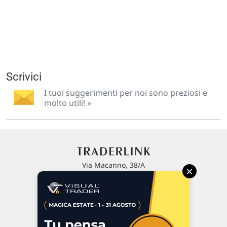
Scrivici
I tuoi suggerimenti per noi sono preziosi e
molto utili! »
Via Macanno, 38/A
×
47923 Rimini
P.IVA 02 452 460 401
Chi siamo