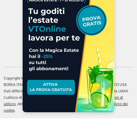
P.IVA 02 452 460 401
Chi siamo
Commenti e segnalazioni
Contattaci
Copyright © 1996-2026 Traderlink Italia s.r.l.
BORSA ITALIANA Quotazioni di borsa differite di 15 min. / MERCATO USA
Dati differiti di 15 min. (fonte Intrinio) / FOREX Quotazioni fornite da LMAX
L'utilizzo di questo sito implica l'accettazione delle nostre
Condizioni di
utilizzo
, del
Disclaimer MAR
, delle
Politiche sulla privacy
e dell'
Utilizzo dei
cookie
.