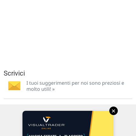
Scrivici
I tuoi suggerimenti per noi sono preziosi e
molto utili! »
×
Via Macanno, 38/A
47923 Rimini