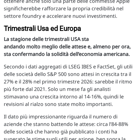
ottenere anche solo una parte delle commesse Apple
significherebbe rafforzare la propria credibilità nel
settore foundry e accelerare nuovi investimenti.
Trimestrali Usa ed Europa
La stagione delle trimestrali USA sta
andando molto meglio delle attese e, almeno per ora,
sta confermando la solidità dell’economia americana.
Secondo i dati aggregati di LSEG IBES e FactSet, gli utili
delle società dello S&P 500 sono attesi in crescita tra il
27% e il 28% nel primo trimestre 2026: sarebbe il ritmo
più forte dal 2021. Solo un mese fa gli analisti
stimavano una crescita intorno al 14-16%, quindi le
revisioni al rialzo sono state molto importanti.
Il dato più impressionante riguarda il numero di
aziende che stanno battendo le attese: circa l’84-88%
delle società che hanno già pubblicato i conti ha
superato le stime sugli utili per azione, ben sopra la