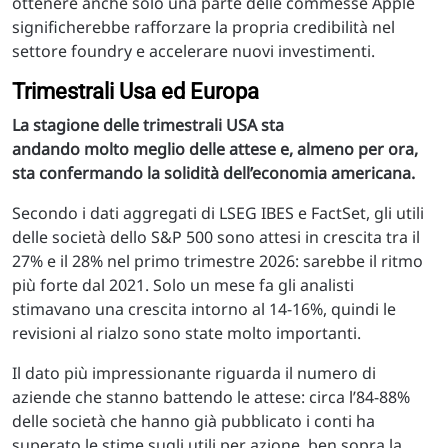
ottenere anche solo una parte delle commesse Apple
significherebbe rafforzare la propria credibilità nel
settore foundry e accelerare nuovi investimenti.
Trimestrali Usa ed Europa
La stagione delle trimestrali USA sta
andando molto meglio delle attese e, almeno per ora,
sta confermando la solidità dell’economia americana.
Secondo i dati aggregati di LSEG IBES e FactSet, gli utili
delle società dello S&P 500 sono attesi in crescita tra il
27% e il 28% nel primo trimestre 2026: sarebbe il ritmo
più forte dal 2021. Solo un mese fa gli analisti
stimavano una crescita intorno al 14-16%, quindi le
revisioni al rialzo sono state molto importanti.
Il dato più impressionante riguarda il numero di
aziende che stanno battendo le attese: circa l’84-88%
delle società che hanno già pubblicato i conti ha
superato le stime sugli utili per azione, ben sopra la