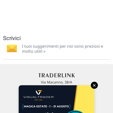
Scrivici
I tuoi suggerimenti per noi sono preziosi e
molto utili! »
Via Macanno, 38/A
×
47923 Rimini
P.IVA 02 452 460 401
Chi siamo