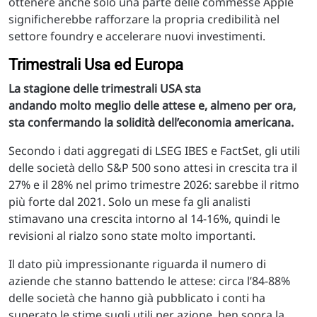
ottenere anche solo una parte delle commesse Apple
significherebbe rafforzare la propria credibilità nel
settore foundry e accelerare nuovi investimenti.
Trimestrali Usa ed Europa
La stagione delle trimestrali USA sta
andando molto meglio delle attese e, almeno per ora,
sta confermando la solidità dell’economia americana.
Secondo i dati aggregati di LSEG IBES e FactSet, gli utili
delle società dello S&P 500 sono attesi in crescita tra il
27% e il 28% nel primo trimestre 2026: sarebbe il ritmo
più forte dal 2021. Solo un mese fa gli analisti
stimavano una crescita intorno al 14-16%, quindi le
revisioni al rialzo sono state molto importanti.
Il dato più impressionante riguarda il numero di
aziende che stanno battendo le attese: circa l’84-88%
delle società che hanno già pubblicato i conti ha
superato le stime sugli utili per azione, ben sopra la