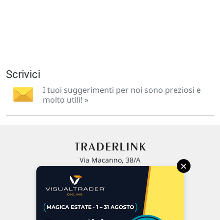
Scrivici
I tuoi suggerimenti per noi sono preziosi e
molto utili! »
Via Macanno, 38/A
×
47923 Rimini
P.IVA 02 452 460 401
Chi siamo