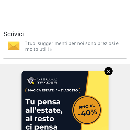
Scrivici
I tuoi suggerimenti per noi sono preziosi e
molto utili! »
×
Via Macanno, 38/A
47923 Rimini
P.IVA 02 452 460 401
Chi siamo
Commenti e segnalazioni