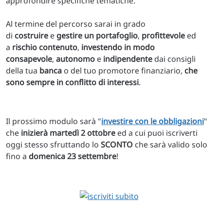
approfondire specifiche tematiche.
Al termine del percorso sarai in grado
di
costruire
e
gestire
un portafoglio
,
profittevole
ed
a
rischio contenuto
,
investendo in modo
consapevole
,
autonomo
e
indipendente
dai consigli
della tua
banca
o del tuo promotore finanziario,
che
sono sempre in conflitto di interessi
.
Il prossimo modulo sarà "
investire con le obbligazioni
"
che
inizierà martedì 2 ottobre
ed a cui puoi iscriverti
oggi stesso sfruttando lo
SCONTO
che sarà valido solo
fino a
domenica 23 settembre
!