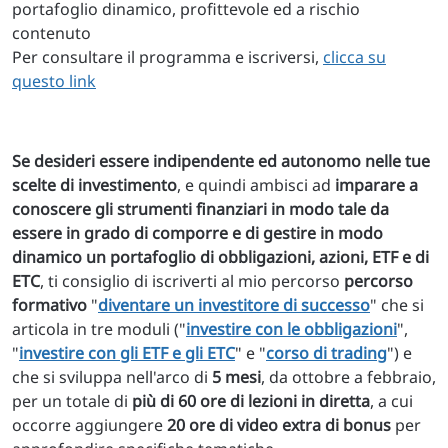
portafoglio dinamico, profittevole ed a rischio
contenuto
Per consultare il programma e iscriversi,
clicca su
questo link
Se desideri essere indipendente ed autonomo nelle tue
scelte di investimento
, e quindi ambisci ad
imparare a
conoscere gli strumenti finanziari in modo tale da
essere in grado di comporre e di gestire in modo
dinamico un portafoglio di obbligazioni, azioni, ETF e di
ETC
, ti consiglio di iscriverti al mio percorso
percorso
formativo
"
diventare un investitore di successo
" che si
articola in tre moduli ("
investire con le obbligazioni
",
"
investire con gli ETF e gli ETC
" e "
corso di trading
") e
che si sviluppa nell'arco di
5 mesi
, da ottobre a febbraio,
per un totale di
più di 60 ore di lezioni in diretta
, a cui
occorre aggiungere
20 ore di video extra di bonus
per