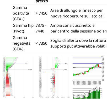
prezzo
Gamma
Area di allungo e innesco per
positività
> 7450
nuove ricoperture sul lato call.
(GEX+)
Gamma flip
7375 -
Ampia zona cuscinetto e
(Pivot)
7440
baricentro della sessione odier
Gamma
Soglia di allerta dove la rottura
negatività
< 7350
supporti put attiverebbe volatili
(GEX-)