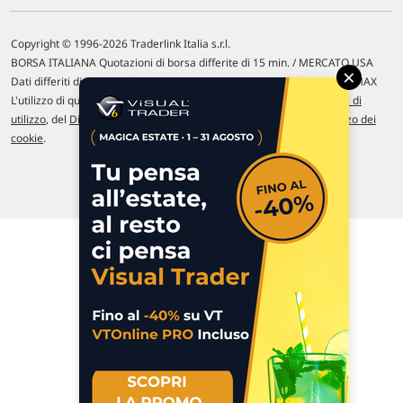
Copyright © 1996-2026 Traderlink Italia s.r.l.
BORSA ITALIANA Quotazioni di borsa differite di 15 min. / MERCATO USA
×
Dati differiti di 15 min. (fonte Intrinio) / FOREX Quotazioni fornite da LMAX
L'utilizzo di questo sito implica l'accettazione delle nostre
Condizioni di
utilizzo
, del
Disclaimer MAR
, delle
Politiche sulla privacy
e dell'
Utilizzo dei
cookie
.