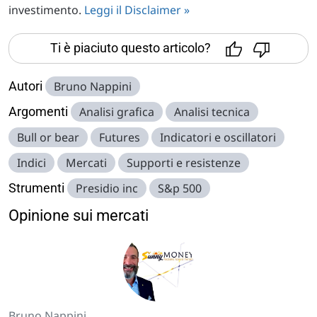
investimento.
Leggi il Disclaimer »
Ti è piaciuto questo articolo?
Autori
Bruno Nappini
Argomenti
Analisi grafica
Analisi tecnica
Bull or bear
Futures
Indicatori e oscillatori
Indici
Mercati
Supporti e resistenze
Strumenti
Presidio inc
S&p 500
Opinione sui mercati
Bruno Nappini