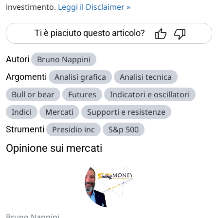
investimento.
Leggi il Disclaimer »
Ti è piaciuto questo articolo?
Autori
Bruno Nappini
Argomenti
Analisi grafica
Analisi tecnica
Bull or bear
Futures
Indicatori e oscillatori
Indici
Mercati
Supporti e resistenze
Strumenti
Presidio inc
S&p 500
Opinione sui mercati
Bruno Nappini