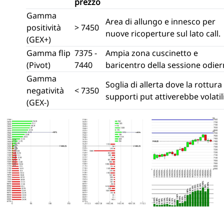
prezzo
Gamma
Area di allungo e innesco per
positività
> 7450
nuove ricoperture sul lato call.
(GEX+)
Gamma flip
7375 -
Ampia zona cuscinetto e
(Pivot)
7440
baricentro della sessione odier
Gamma
Soglia di allerta dove la rottura
negatività
< 7350
supporti put attiverebbe volatili
(GEX-)