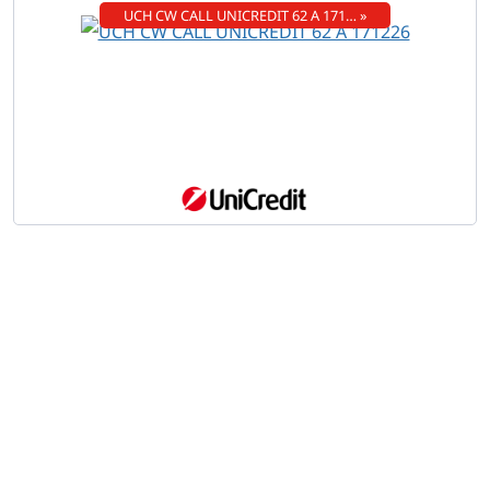
UCH CW CALL UNICREDIT 62 A 171… »