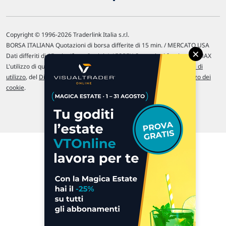
Copyright © 1996-2026 Traderlink Italia s.r.l.
BORSA ITALIANA Quotazioni di borsa differite di 15 min. / MERCATO USA
×
Dati differiti di 15 min. (fonte Intrinio) / FOREX Quotazioni fornite da LMAX
L'utilizzo di questo sito implica l'accettazione delle nostre
Condizioni di
utilizzo
, del
Disclaimer MAR
, delle
Politiche sulla privacy
e dell'
Utilizzo dei
cookie
.