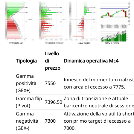
Livello
Tipologia
di
Dinamica operativa Mc4
prezzo
Gamma
Innesco del momentum rialzis
positività
7550
con area di eccesso a 7775.
(GEX+)
Gamma flip
Zona di transizione e attuale
7396,50
(Pivot)
baricentro neutrale di sessione
Gamma
Attivazione della volatilità shor
negatività
7300
con primo target di eccesso a
(GEX-)
7000.