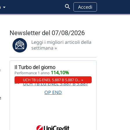
a
Accedi
Newsletter del 07/08/2026
Leggi i migliori articoli della
settimana »
Il Turbo del giorno
e
114,10%
Performance 1 anno
UCH TB LG ENEL 5.887 B 5.887 O… »
e