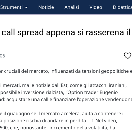
Strumenti
Notizie
Analisi
Video
Didattic
, call spread appena si rasserena il
:06
ver cruciali del mercato, influenzati da tensioni geopolitiche 
 mercati, ma le notizie dall'Est, come gli attacchi iraniani,
 possibile inversione rialzista, l’Option trader Eugenio
ead: acquistare una call e finanziare l’operazione vendendon
e il guadagno se il mercato accelera, aiuta a contenere i
 la posizione rischia di andare in perdita . 📊 Nel video,
500, che, nonostante l’incremento della volatilità, ha