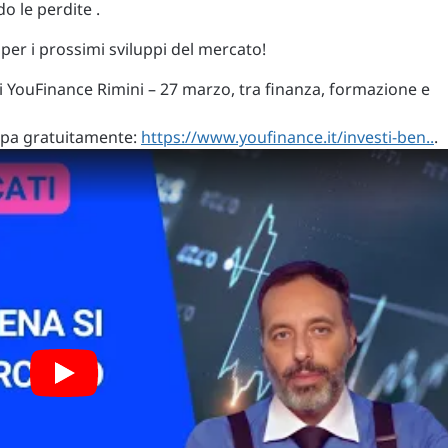
o le perdite .
o per i prossimi sviluppi del mercato!
di YouFinance Rimini – 27 marzo, tra finanza, formazione e
cipa gratuitamente:
https://www.youfinance.it/investi-ben..
.