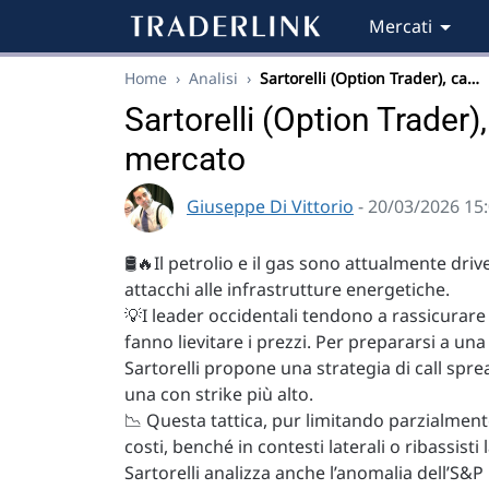
Mercati
Home
›
Analisi
›
Sartorelli (Option Trader), ca…
Sartorelli (Option Trader)
mercato
Giuseppe Di Vittorio
- 20/03/2026 15
🛢️🔥Il petrolio e il gas sono attualmente dri
attacchi alle infrastrutture energetiche.
💡I leader occidentali tendono a rassicurare i
fanno lievitare i prezzi. Per prepararsi a una
Sartorelli propone una strategia di call spr
una con strike più alto.
📉 Questa tattica, pur limitando parzialment
costi, benché in contesti laterali o ribassisti
Sartorelli analizza anche l’anomalia dell’S&P 