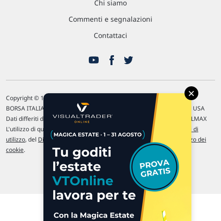
Chi siamo
Commenti e segnalazioni
Contattaci
×
Copyright © 1996-2026 Traderlink Italia s.r.l.
BORSA ITALIANA Quotazioni di borsa differite di 15 min. / MERCATO USA
Dati differiti di 15 min. (fonte Intrinio) / FOREX Quotazioni fornite da LMAX
L'utilizzo di questo sito implica l'accettazione delle nostre
Condizioni di
utilizzo
, del
Disclaimer MAR
, delle
Politiche sulla privacy
e dell'
Utilizzo dei
cookie
.