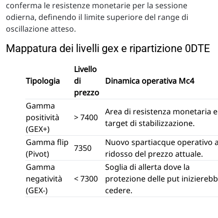
conferma le resistenze monetarie per la sessione
odierna, definendo il limite superiore del range di
oscillazione atteso.
Mappatura dei livelli gex e ripartizione 0DTE
Livello
Tipologia
di
Dinamica operativa Mc4
prezzo
Gamma
Area di resistenza monetaria e
positività
> 7400
target di stabilizzazione.
(GEX+)
Gamma flip
Nuovo spartiacque operativo 
7350
(Pivot)
ridosso del prezzo attuale.
Gamma
Soglia di allerta dove la
negatività
< 7300
protezione delle put inizierebb
(GEX-)
cedere.