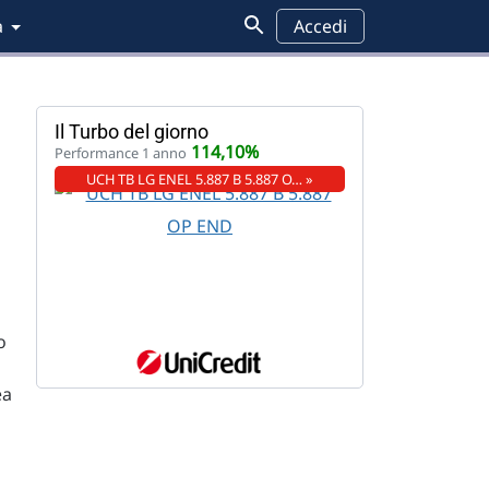
a
Accedi
Il Turbo del giorno
114,10%
Performance 1 anno
UCH TB LG ENEL 5.887 B 5.887 O… »
o
ea