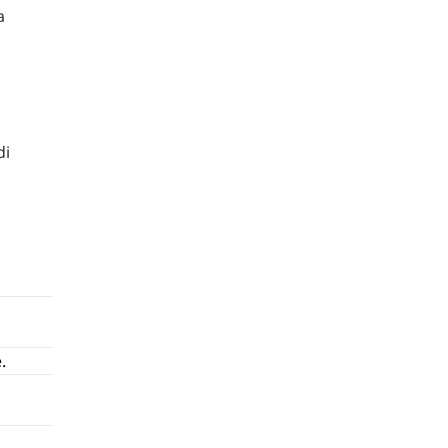
a
di
.