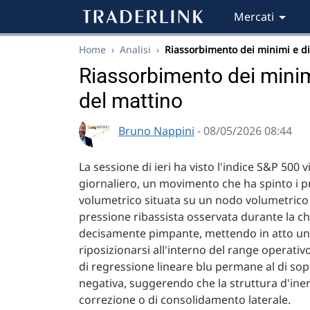
Mercati
Home
›
Analisi
›
Riassorbimento dei minimi e d
Riassorbimento dei minimi
del mattino
Bruno Nappini
- 08/05/2026 08:44
La sessione di ieri ha visto l'indice S&P 500 
giornaliero, un movimento che ha spinto i p
volumetrico situata su un nodo volumetrico d
pressione ribassista osservata durante la c
decisamente pimpante, mettendo in atto un 
riposizionarsi all'interno del range operativ
di regressione lineare blu permane al di sop
negativa, suggerendo che la struttura d'iner
correzione o di consolidamento laterale.