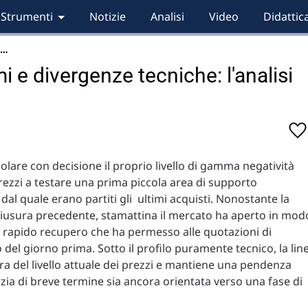
Strumenti
Notizie
Analisi
Video
Didattic
i…
 e divergenze tecniche: l'analisi
violare con decisione il proprio livello di gamma negatività
rezzi a testare una prima piccola area di supporto
al quale erano partiti gli ultimi acquisti. Nonostante la
hiusura precedente, stamattina il mercato ha aperto in mod
rapido recupero che ha permesso alle quotazioni di
o del giorno prima. Sotto il profilo puramente tecnico, la lin
ra del livello attuale dei prezzi e mantiene una pendenza
zia di breve termine sia ancora orientata verso una fase di