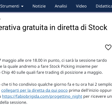
Strumenti
Notizie
Analisi
Video
Didattic
…
rativa gratuita in diretta di Stock
7 maggio alle ore 18.00 in punto, ci sarà la sessione tardo
e la quale andremo a fare Stock Picking insieme per
e Chip 40 sulle quali fare trading di posizione a maggio.
o che ti ho condiviso qualche giorno fa e tu ora hai 2 semplic
e
collegarti per la diretta da qui poco
prima dell'inizio oppur
su
https://fabiobrigida.com/progettino_night
per ricevere un
ella sessione.