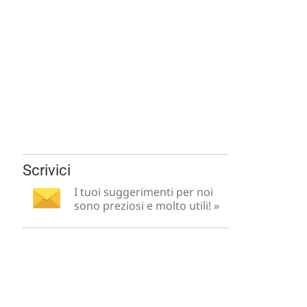
Scrivici
I tuoi suggerimenti per noi
.
sono preziosi e molto utili! »