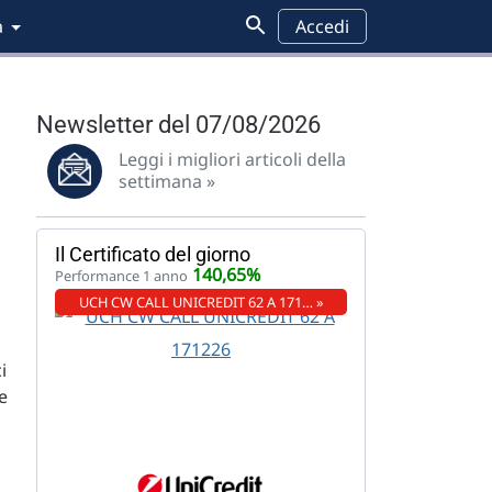
a
Accedi
Newsletter del 07/08/2026
Leggi i migliori articoli della
settimana »
Il Certificato del giorno
140,65%
Performance 1 anno
UCH CW CALL UNICREDIT 62 A 171… »
i
e