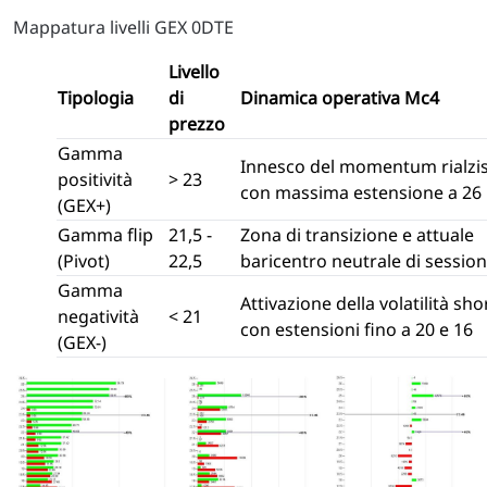
Mappatura livelli GEX 0DTE
Livello
Tipologia
di
Dinamica operativa Mc4
prezzo
Gamma
Innesco del momentum rialzi
positività
> 23
con massima estensione a 26
(GEX+)
Gamma flip
21,5 -
Zona di transizione e attuale
(Pivot)
22,5
baricentro neutrale di sessio
Gamma
Attivazione della volatilità sho
negatività
< 21
con estensioni fino a 20 e 16
(GEX-)