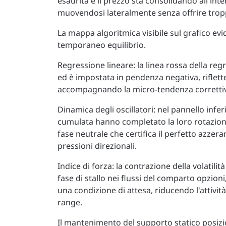
esaurita e il prezzo sta consolidando all'in
muovendosi lateralmente senza offrire tropp
La mappa algoritmica visibile sul grafico evi
temporaneo equilibrio.
Regressione lineare: la linea rossa della reg
ed è impostata in pendenza negativa, rifle
accompagnando la micro-tendenza correttiva
Dinamica degli oscillatori: nel pannello infer
cumulata hanno completato la loro rotazione
fase neutrale che certifica il perfetto azze
pressioni direzionali.
Indice di forza: la contrazione della volatili
fase di stallo nei flussi del comparto opzioni
una condizione di attesa, riducendo l'attivit
range.
Il mantenimento del supporto statico posizio