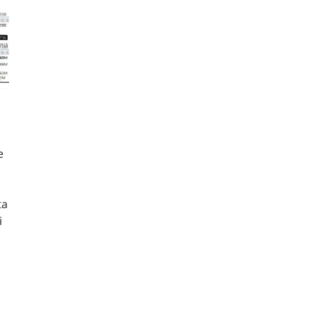
e
ta
i