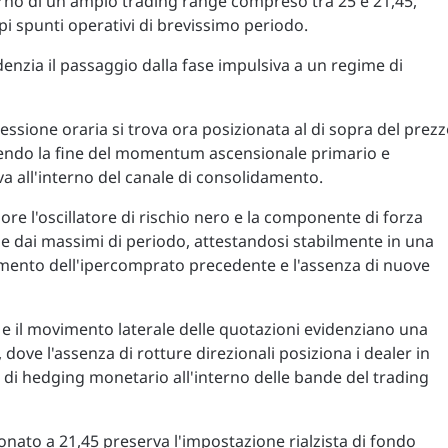
terno di un ampio trading range compreso tra 25 e 21,45,
i spunti operativi di brevissimo periodo.
denzia il passaggio dalla fase impulsiva a un regime di
ressione oraria si trova ora posizionata al di sopra del prez
ttendo la fine del momentum ascensionale primario e
 all'interno del canale di consolidamento.
iore l'oscillatore di rischio nero e la componente di forza
 dai massimi di periodo, attestandosi stabilmente in una
ramento dell'ipercomprato precedente e l'assenza di nuove
tà e il movimento laterale delle quotazioni evidenziano una
, dove l'assenza di rotture direzionali posiziona i dealer in
à di hedging monetario all'interno delle bande del trading
nato a 21,45 preserva l'impostazione rialzista di fondo