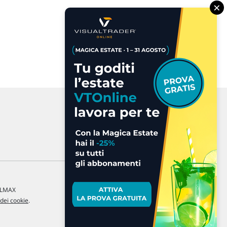
×
a LMAX
 dei cookie
.