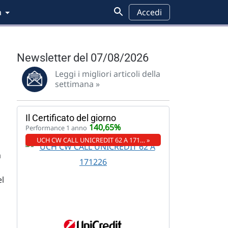
a
Accedi
Newsletter del 07/08/2026
Leggi i migliori articoli della
settimana »
Il Certificato del giorno
140,65%
Performance 1 anno
UCH CW CALL UNICREDIT 62 A 171… »
a
el