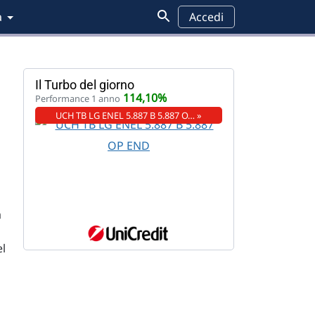
a
Accedi
Il Turbo del giorno
114,10%
Performance 1 anno
UCH TB LG ENEL 5.887 B 5.887 O… »
a
el