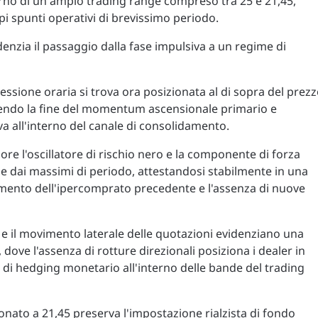
terno di un ampio trading range compreso tra 25 e 21,45,
i spunti operativi di brevissimo periodo.
denzia il passaggio dalla fase impulsiva a un regime di
ressione oraria si trova ora posizionata al di sopra del prez
ttendo la fine del momentum ascensionale primario e
 all'interno del canale di consolidamento.
iore l'oscillatore di rischio nero e la componente di forza
 dai massimi di periodo, attestandosi stabilmente in una
ramento dell'ipercomprato precedente e l'assenza di nuove
tà e il movimento laterale delle quotazioni evidenziano una
, dove l'assenza di rotture direzionali posiziona i dealer in
à di hedging monetario all'interno delle bande del trading
nato a 21,45 preserva l'impostazione rialzista di fondo