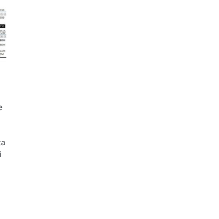
e
ta
i