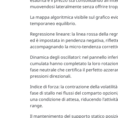
esaurita e il prezzo sta consolidando all'in
muovendosi lateralmente senza offrire tropp
La mappa algoritmica visibile sul grafico evi
temporaneo equilibrio.
Regressione lineare: la linea rossa della reg
ed è impostata in pendenza negativa, rifle
accompagnando la micro-tendenza correttiva
Dinamica degli oscillatori: nel pannello infer
cumulata hanno completato la loro rotazione
fase neutrale che certifica il perfetto azze
pressioni direzionali.
Indice di forza: la contrazione della volatili
fase di stallo nei flussi del comparto opzioni
una condizione di attesa, riducendo l'attivit
range.
Il mantenimento del supporto statico posizio