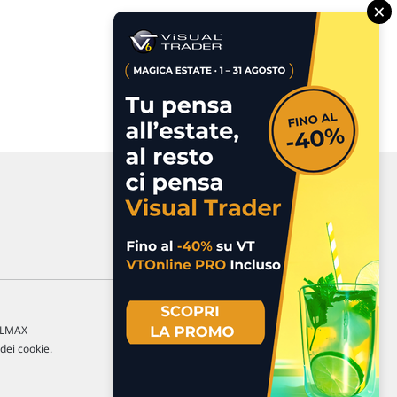
×
a LMAX
 dei cookie
.