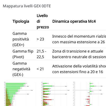
Mappatura livelli GEX 0DTE
Livello
Tipologia
di
Dinamica operativa Mc4
prezzo
Gamma
Innesco del momentum rialzi
positività
> 23
con massima estensione a 26
(GEX+)
Gamma flip
21,5 -
Zona di transizione e attuale
(Pivot)
22,5
baricentro neutrale di sessio
Gamma
Attivazione della volatilità sho
negatività
< 21
con estensioni fino a 20 e 16
(GEX-)