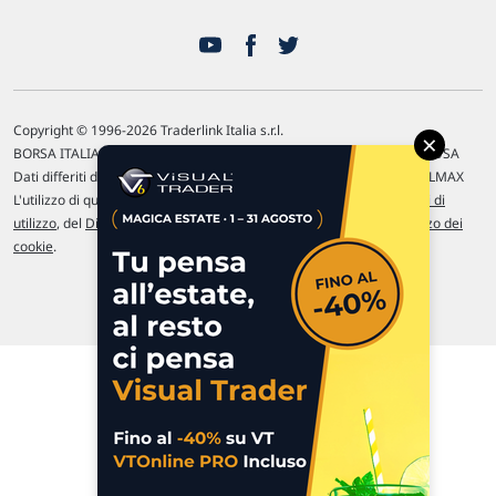
Copyright © 1996-2026 Traderlink Italia s.r.l.
×
BORSA ITALIANA Quotazioni di borsa differite di 15 min. / MERCATO USA
Dati differiti di 15 min. (fonte Intrinio) / FOREX Quotazioni fornite da LMAX
L'utilizzo di questo sito implica l'accettazione delle nostre
Condizioni di
utilizzo
, del
Disclaimer MAR
, delle
Politiche sulla privacy
e dell'
Utilizzo dei
cookie
.