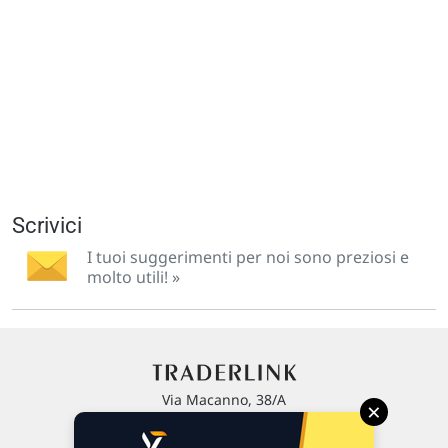
Scrivici
I tuoi suggerimenti per noi sono preziosi e
molto utili! »
Via Macanno, 38/A
×
47923 Rimini
P.IVA 02 452 460 401