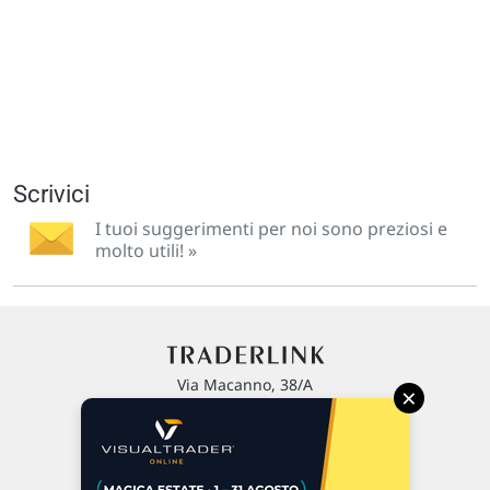
Scrivici
I tuoi suggerimenti per noi sono preziosi e
molto utili! »
Via Macanno, 38/A
×
47923 Rimini
P.IVA 02 452 460 401
Chi siamo