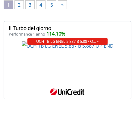
1
2
3
4
5
»
Il Turbo del giorno
114,10%
Performance 1 anno
UCH TB LG ENEL 5.887 B 5.887 O… »