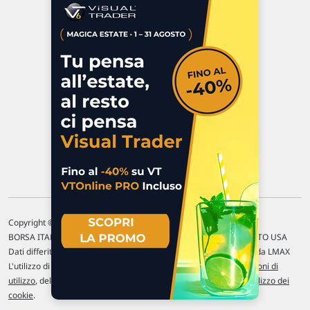
Via Macanno, 38/A
47923 Rimini
P.IVA 02 452 460 401
Chi siamo
Commenti e segnalazioni
Contattaci
Copyright © 1996-2026 Traderlink Italia s.r.l.
BORSA ITALIANA Quotazioni di borsa differite di 15 min. / MERCATO USA
Dati differiti di 15 min. (fonte Intrinio) / FOREX Quotazioni fornite da LMAX
L'utilizzo di questo sito implica l'accettazione delle nostre
Condizioni di
utilizzo
, del
Disclaimer MAR
, delle
Politiche sulla privacy
e dell'
Utilizzo dei
cookie
.