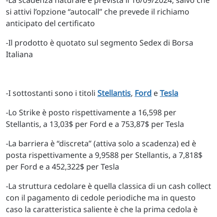
-La scadenza naturale è prevista il 16/09/2024, salvo che
si attivi l’opzione “autocall” che prevede il richiamo
anticipato del certificato
-Il prodotto è quotato sul segmento Sedex di Borsa
Italiana
-I sottostanti sono i titoli
Stellantis
,
Ford
e
Tesla
-Lo Strike è posto rispettivamente a 16,598 per
Stellantis, a 13,03$ per Ford e a 753,87$ per Tesla
-La barriera è “discreta” (attiva solo a scadenza) ed è
posta rispettivamente a 9,9588 per Stellantis, a 7,818$
per Ford e a 452,322$ per Tesla
-La struttura cedolare è quella classica di un cash collect
con il pagamento di cedole periodiche ma in questo
caso la caratteristica saliente è che la prima cedola è