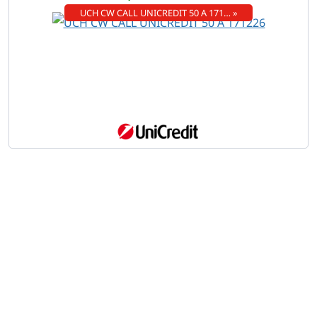
UCH CW CALL UNICREDIT 50 A 171… »