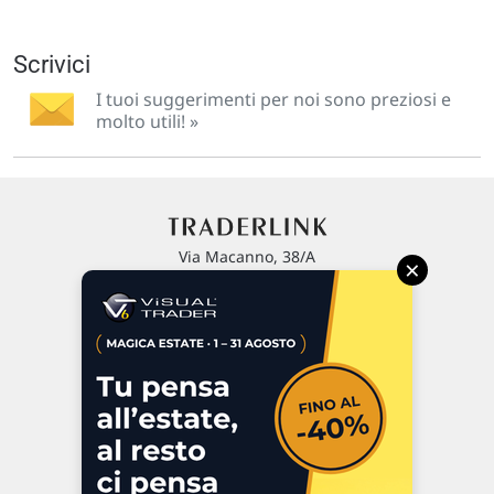
Scrivici
I tuoi suggerimenti per noi sono preziosi e
molto utili! »
Via Macanno, 38/A
×
47923 Rimini
P.IVA 02 452 460 401
Chi siamo
Commenti e segnalazioni
Contattaci