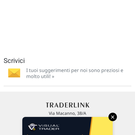
Scrivici
I tuoi suggerimenti per noi sono preziosi e
molto utili! »
Via Macanno, 38/A
×
47923 Rimini
P.IVA 02 452 460 401