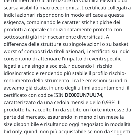
fasi di mercato caratterizzate da volatilità elevata o da
scarsa visibilità macroeconomica. I certificati collegati a
indici azionari rispondono in modo efficace a questa
esigenza, combinando le caratteristiche tipiche dei
prodotti a capitale condizionatamente protetto con
sottostanti già intrinsecamente diversificati. A
differenza delle strutture su singole azioni o su basket
worst of composti da titoli azionari, i certificati su indici
consentono di attenuare l’impatto di eventi specifici
legati a una singola società, riducendo il rischio
idiosincratico e rendendo più stabile il profilo rischio-
rendimento dello strumento. Tra le emissioni su indici
avevamo già citato, in uno degli ultimi appuntamenti, il
certificato con codice ISIN
DE000UN7UU74
,
caratterizzato da una cedola mensile dello 0,93%. Il
prodotto ha raccolto fin da subito un forte interesse da
parte del mercato, esaurendo in meno di un mese la
size disponibile e risultando oggi negoziato in modalità
bid only, quindi non più acquistabile se non da soggetti