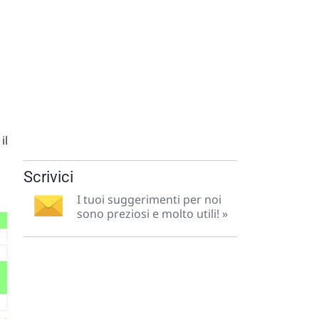
il
Scrivici
I tuoi suggerimenti per noi
sono preziosi e molto utili! »