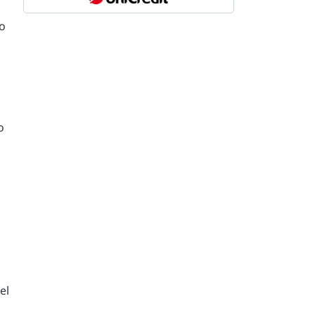
to
o
el