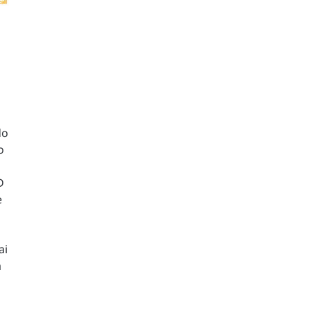
do
o
D
è
ai
a