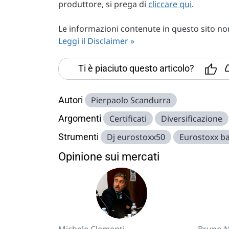
produttore, si prega di
cliccare qui
.
Le informazioni contenute in questo sito non 
Leggi il Disclaimer »
Ti è piaciuto questo articolo?
Autori
Pierpaolo Scandurra
Argomenti
Certificati
Diversificazione
Strumenti
Dj eurostoxx50
Eurostoxx ba
Opinione sui mercati
Michele Clementi
Bruno N