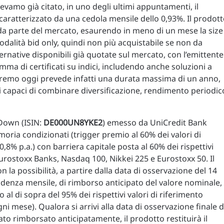
vevamo già citato, in uno degli ultimi appuntamenti, il
 caratterizzato da una cedola mensile dello 0,93%. Il prodot
 da parte del mercato, esaurendo in meno di un mese la size
odalità bid only, quindi non più acquistabile se non da
ernative disponibili già quotate sul mercato, con l’emittente
ma di certificati su indici, includendo anche soluzioni a
eremo oggi prevede infatti una durata massima di un anno,
 capaci di combinare diversificazione, rendimento periodic
Down (ISIN:
DE000UN8YKE2
) emesso da UniCredit Bank
ria condizionati (trigger premio al 60% dei valori di
10,8% p.a.) con barriera capitale posta al 60% dei rispettivi
urostoxx Banks, Nasdaq 100, Nikkei 225 e Eurostoxx 50. Il
 la possibilità, a partire dalla data di osservazione del 14
adenza mensile, di rimborso anticipato del valore nominale,
no al di sopra del 95% dei rispettivi valori di riferimento
ni mese). Qualora si arrivi alla data di osservazione finale d
tato rimborsato anticipatamente, il prodotto restituirà il