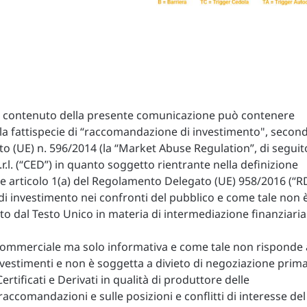
 il contenuto della presente comunicazione può contenere
lla fattispecie di “raccomandazione di investimento", secon
ento (UE) n. 596/2014 (la “Market Abuse Regulation”, di seguit
S.r.l. (“CED”) in quanto soggetto rientrante nella definizione
MAR e articolo 1(a) del Regolamento Delegato (UE) 958/2016 (“R
 di investimento nei confronti del pubblico e come tale non 
sto dal Testo Unico in materia di intermediazione finanziaria
commerciale ma solo informativa e come tale non risponde 
investimenti e non è soggetta a divieto di negoziazione prim
rtificati e Derivati in qualità di produttore delle
accomandazioni e sulle posizioni e conflitti di interesse del