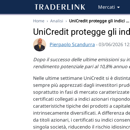
Mercati
Home
›
Analisi
›
UniCredit protegge gli indici …
UniCredit protegge gli ind
Pierpaolo Scandurra
- 03/06/2026 12
Dopo il successo delle ultime emissioni su 
rendimento potenziale pari al 10,8% annuo e b
Nelle ultime settimane UniCredit si è distint
sempre più apprezzati dagli investitori prud
soprattutto in fasi di mercato caratterizzate
certificati collegati a indici azionari risp
caratteristiche tipiche dei prodotti a capit
intrinsecamente diversificati. A differenza d
da titoli azionari, i certificati su indici cons
singola società, riducendo il rischio idiosin