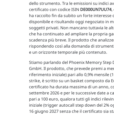
dello strumento. Tra le emissioni su indici a
certificato con codice ISIN
DE000UN7UU74
,
ha raccolto fin da subito un forte interesse
disponibile e risultando oggi negoziato in m
soggetti privati. Non mancano tuttavia le alt
che ha continuato ad ampliare la propria gam
scadenza più breve. Il prodotto che analizz
rispondendo così alla domanda di strumenti
e un orizzonte temporale più contenuto.
Stiamo parlando del Phoenix Memory Step 
GmbH. Il prodotto, che prevede premi a memo
riferimento iniziale) pari allo 0,9% mensile (
strike, è scritto su un basket composto da E
certificato ha durata massima di un anno, con
settembre 2026 e per le successive date a c
pari a 100 euro, qualora tutti gli indici rilevi
iniziale (trigger autocall step down del 2% og
16 giugno 2027 senza che il certificato sia s