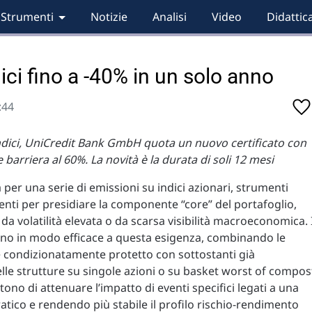
Strumenti
Notizie
Analisi
Video
Didattic
ici fino a -40% in un solo anno
:44
indici, UniCredit Bank GmbH quota un nuovo certificato con
arriera al 60%. La novità è la durata di soli 12 mesi
a per una serie di emissioni su indici azionari, strumenti
enti per presidiare la componente “core” del portafoglio,
 da volatilità elevata o da scarsa visibilità macroeconomica. 
ondono in modo efficace a questa esigenza, combinando le
ale condizionatamente protetto con sottostanti già
elle strutture su singole azioni o su basket worst of compos
entono di attenuare l’impatto di eventi specifici legati a una
cratico e rendendo più stabile il profilo rischio-rendimento