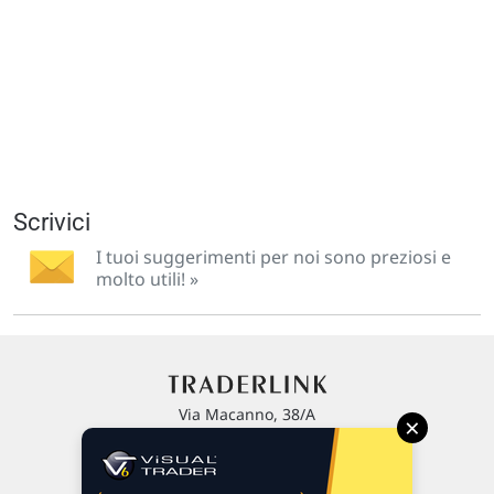
Scrivici
I tuoi suggerimenti per noi sono preziosi e
molto utili! »
Via Macanno, 38/A
×
47923 Rimini
P.IVA 02 452 460 401