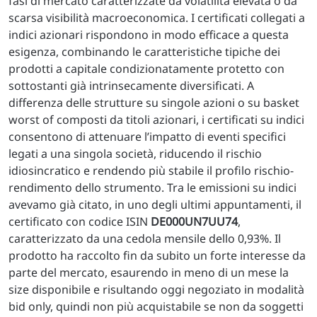
fasi di mercato caratterizzate da volatilità elevata o da
scarsa visibilità macroeconomica. I certificati collegati a
indici azionari rispondono in modo efficace a questa
esigenza, combinando le caratteristiche tipiche dei
prodotti a capitale condizionatamente protetto con
sottostanti già intrinsecamente diversificati. A
differenza delle strutture su singole azioni o su basket
worst of composti da titoli azionari, i certificati su indici
consentono di attenuare l’impatto di eventi specifici
legati a una singola società, riducendo il rischio
idiosincratico e rendendo più stabile il profilo rischio-
rendimento dello strumento. Tra le emissioni su indici
avevamo già citato, in uno degli ultimi appuntamenti, il
certificato con codice ISIN
DE000UN7UU74
,
caratterizzato da una cedola mensile dello 0,93%. Il
prodotto ha raccolto fin da subito un forte interesse da
parte del mercato, esaurendo in meno di un mese la
size disponibile e risultando oggi negoziato in modalità
bid only, quindi non più acquistabile se non da soggetti