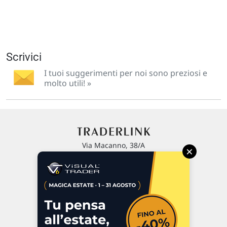
Scrivici
I tuoi suggerimenti per noi sono preziosi e
molto utili! »
Via Macanno, 38/A
×
47923 Rimini
P.IVA 02 452 460 401
Chi siamo
Commenti e segnalazioni
Contattaci