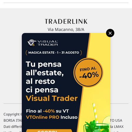
Via Macanno, 38/A
×
47923 Rimini
P.IVA 02 452 460 401
Chi siamo
Commenti e segnalazioni
Contattaci
Copyright © 1996-2026 Traderlink Italia s.r.l.
BORSA ITALIANA Quotazioni di borsa differite di 15 min. / MERCATO USA
Dati differiti di 15 min. (fonte Intrinio) / FOREX Quotazioni fornite da LMAX