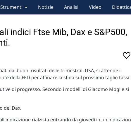
Strumenti
Notizie
Analisi
Video
Didattic
pali indici Ftse Mib, Dax e S&P500,
ti.
ciati dai buoni risultati delle trimestrali USA, si attende il
nute della FED per affinare la sfida sul prossimo taglio tassi.
cutive di progresso. Secondo i modelli di Giacomo Moglie si
o del Dax.
ll'indicazione rialzista entrando da giovedì in un indicazio