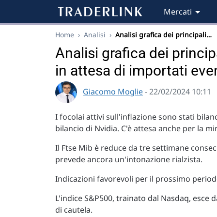
Mercati
Home
›
Analisi
›
Analisi grafica dei principali…
Analisi grafica dei princi
in attesa di importati even
Giacomo Moglie
- 22/02/2024 10:11
I focolai attivi sull'inflazione sono stati bilan
bilancio di Nvidia. C'è attesa anche per la mi
Il Ftse Mib è reduce da tre settimane conse
prevede ancora un'intonazione rialzista.
Indicazioni favorevoli per il prossimo period
L'indice S&P500, trainato dal Nasdaq, esce da
di cautela.