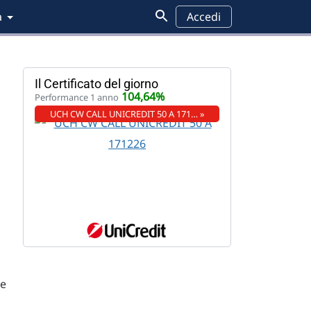
a
Accedi
Il Certificato del giorno
104,64%
Performance 1 anno
UCH CW CALL UNICREDIT 50 A 171… »
ne