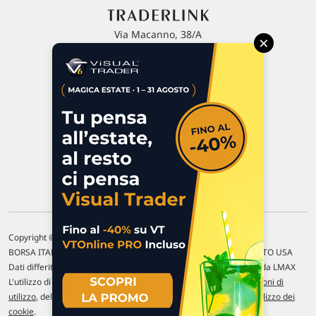
Via Macanno, 38/A
×
47923 Rimini
P.IVA 02 452 460 401
Chi siamo
Commenti e segnalazioni
Contattaci
Copyright © 1996-2026 Traderlink Italia s.r.l.
BORSA ITALIANA Quotazioni di borsa differite di 15 min. / MERCATO USA
Dati differiti di 15 min. (fonte Intrinio) / FOREX Quotazioni fornite da LMAX
L'utilizzo di questo sito implica l'accettazione delle nostre
Condizioni di
utilizzo
, del
Disclaimer MAR
, delle
Politiche sulla privacy
e dell'
Utilizzo dei
cookie
.