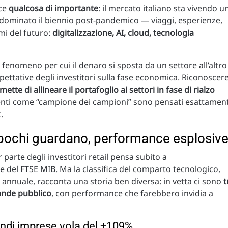
ice
qualcosa di importante
: il mercato italiano sta vivendo u
 dominato il biennio post-pandemico — viaggi, esperienze,
i del futuro:
digitalizzazione, AI, cloud, tecnologia
il fenomeno per cui il denaro si sposta da un settore all’altro
 aspettative degli investitori sulla fase economica. Riconoscer
mette di allineare il portafoglio ai settori in fase di rialzo
enti come “campione dei campioni” sono pensati esattamen
.
 pochi guardano, performance esplosiv
 parte degli investitori retail pensa subito a
 del FTSE MIB. Ma la classifica del comparto tecnologico,
e annuale, racconta una storia ben diversa: in vetta ci sono
t
ande pubblico
, con performance che farebbero invidia a
randi imprese vola del +109%