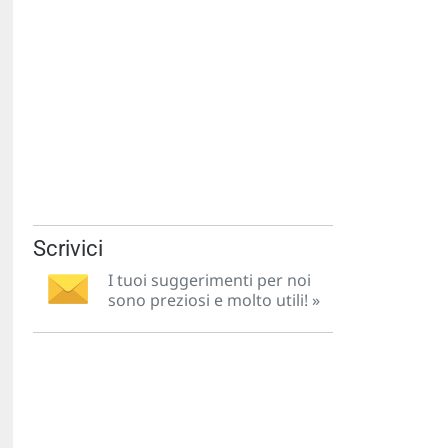
Scrivici
I tuoi suggerimenti per noi
sono preziosi e molto utili! »