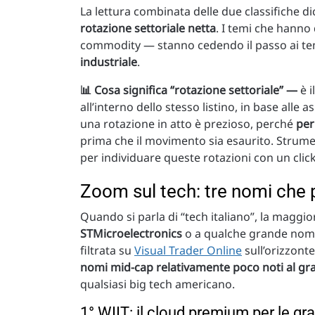
La lettura combinata delle due classifiche d
rotazione settoriale netta
. I temi che hanno
commodity — stanno cedendo il passo ai tem
industriale
.
📊 Cosa significa “rotazione settoriale” —
è 
all’interno dello stesso listino, in base alle
una rotazione in atto è prezioso, perché
per
prima che il movimento sia esaurito. Strum
per individuare queste rotazioni con un click
Zoom sul tech: tre nomi che
Quando si parla di “tech italiano”, la maggior
STMicroelectronics
o a qualche grande nome
filtrata su
Visual Trader Online
sull’orizzont
nomi mid-cap relativamente poco noti al gr
qualsiasi big tech americano.
1° WIIT: il cloud premium per le g