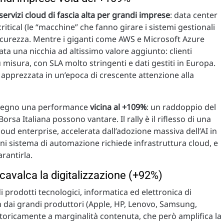
servizi cloud di fascia alta per grandi imprese
: data center
ritical (le “macchine” che fanno girare i sistemi gestionali
 sicurezza. Mentre i giganti come AWS e Microsoft Azure
ata una nicchia ad altissimo valore aggiunto: clienti
isura, con SLA molto stringenti e dati gestiti in Europa.
apprezzata in un’epoca di crescente attenzione alla
 a segno una performance
vicina al +109%
: un raddoppio del
Borsa Italiana possono vantare. Il rally è il riflesso di una
ud enterprise, accelerata dall’adozione massiva dell’AI in
ni sistema di automazione richiede infrastruttura cloud, e
arantirla.
e cavalca la digitalizzazione (+92%)
di prodotti tecnologici, informatica ed elettronica di
h dai grandi produttori (Apple, HP, Lenovo, Samsung,
 storicamente a marginalità contenuta, che però amplifica la