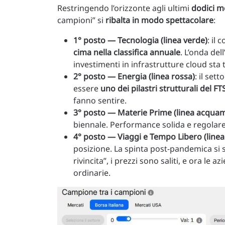
Restringendo l’orizzonte agli ultimi
dodici m
campioni” si
ribalta in modo spettacolare
:
1° posto — Tecnologia (linea verde)
: il
cima nella classifica annuale
. L’onda dell
investimenti in infrastrutture cloud sta 
2° posto — Energia (linea rossa)
: il se
essere
uno dei pilastri strutturali del F
fanno sentire.
3° posto — Materie Prime (linea acqua
biennale. Performance solida e regolare
4° posto — Viaggi e Tempo Libero (linea 
posizione. La spinta post-pandemica si s
rivincita”, i prezzi sono saliti, e ora le
ordinarie.