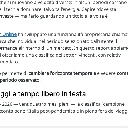
che si muovono a velocità diverse: in alcuni periodi corrono 
a è il tech a dominare, talvolta l’energia. Capire “dove sta
investe — ma farlo guardando un titolo alla volta è
r Online
ha sviluppato una funzionalità proprietaria chiama
rca che individua, nel periodo selezionato dall’utente,
i
rformance
all’interno di un mercato. In questo report abbiam
i otteniamo una classifica dei settori vincenti, con relativi
immediato.
é permette di
cambiare l’orizzonte temporale
e vedere
com
l periodo osservato
.
aggi e tempo libero in testa
 2026 — ventiquattro mesi pieni — la classifica “campione
cconta bene l’Italia post-pandemica e in piena “era dei viagg