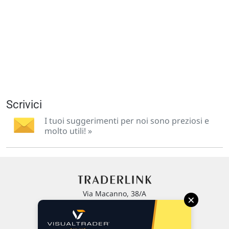
Scrivici
I tuoi suggerimenti per noi sono preziosi e
molto utili! »
Via Macanno, 38/A
×
47923 Rimini
P.IVA 02 452 460 401