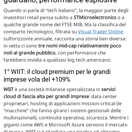
Quando si parla di “tech italiano”, la maggior parte degli
investitori retail pensa subito a
STMicroelectronics
o a
qualche grande nome del FTSE MIB. Ma la classifica del
comparto tecnologico, filtrata su
Visual Trader Online
sull’orizzonte annuale, racconta una storia ben diversa:
in vetta ci sono
tre nomi mid-cap relativamente poco
noti al grande pubblico
, con performance che
farebbero invidia a qualsiasi big tech americano.
1° WIIT: il cloud premium per le grandi
imprese vola del +109%
WIIT
è una società milanese specializzata in
servizi
cloud di fascia alta per grandi imprese
: data center
proprietari, hosting di applicazioni mission-critical (le
“macchine” che fanno girare i sistemi gestionali delle
multinazionali), continuità operativa, sicurezza. Mentre i
giganti come AWS e Microsoft Azure servono il mercato
di massa, WIIT si è ritagliata una nicchia ad altissimo