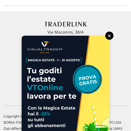
Via Macanno, 38/A
×
47923 Rimini
P.IVA 02 452 460 401
Chi siamo
Commenti e segnalazioni
Contattaci
Copyright © 1996-2026 Traderlink Italia s.r.l.
BORSA ITALIANA Quotazioni di borsa differite di 15 min. / MERCATO USA
Dati differiti di 15 min. (fonte Intrinio) / FOREX Quotazioni fornite da LMAX