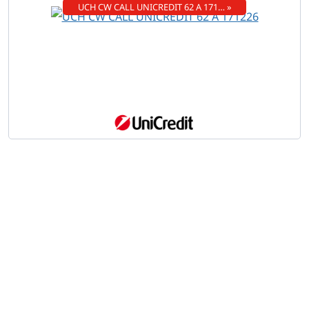
UCH CW CALL UNICREDIT 62 A 171… »