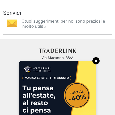
Scrivici
I tuoi suggerimenti per noi sono preziosi e
molto utili! »
Via Macanno, 38/A
×
47923 Rimini
P.IVA 02 452 460 401
Chi siamo
Commenti e segnalazioni
Contattaci