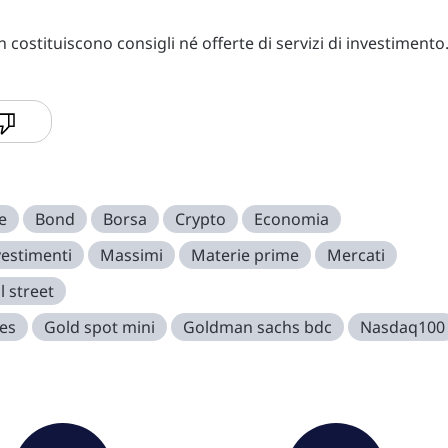
costituiscono consigli né offerte di servizi di investimento
e
Bond
Borsa
Crypto
Economia
vestimenti
Massimi
Materie prime
Mercati
l street
es
Gold spot mini
Goldman sachs bdc
Nasdaq100