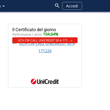
a
Accedi
Il Certificato del giorno
104,64%
Performance 1 anno
UCH CW CALL UNICREDIT 50 A 171… »