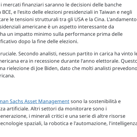
 i mercati finanziari saranno le decisioni delle banche
a BCE, e l'esito delle elezioni presidenziali in Taiwan e negli
re le tensioni strutturali tra gli USA e la Cina. L'andamento
residenziali americane è un aspetto interessante da
za ha un impatto minimo sulla performance prima delle
icativo dopo la fine delle elezioni.
ciale. Secondo analisti, nessun partito in carica ha vinto l
americana era in recessione durante l'anno elettorale. Quest
na rielezione di Joe Biden, dato che molti analisti prevedon
ricana.
man Sachs Asset Management
sono la sostenibilità e
za artificiale. Altri settori da monitorare sono i
erazione, i minerali critici e una serie di altre risorse
tecnologie spaziali, la robotica e l'automazione, l'intelligenz