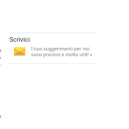
Scrivici
I tuoi suggerimenti per noi
e
sono preziosi e molto utili! »
o
o
a