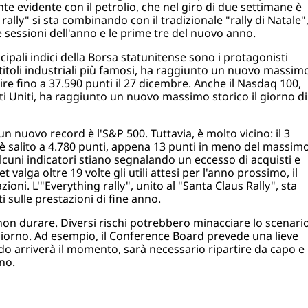
e evidente con il petrolio, che nel giro di due settimane è
 rally" si sta combinando con il tradizionale "rally di Natale"
e sessioni dell'anno e le prime tre del nuovo anno.
ipali indici della Borsa statunitense sono i protagonisti
 titoli industriali più famosi, ha raggiunto un nuovo massim
e fino a 37.590 punti il 27 dicembre. Anche il Nasdaq 100,
ati Uniti, ha raggiunto un nuovo massimo storico il giorno di
 nuovo record è l'S&P 500. Tuttavia, è molto vicino: il 3
i è salito a 4.780 punti, appena 13 punti in meno del massim
cuni indicatori stiano segnalando un eccesso di acquisti e
valga oltre 19 volte gli utili attesi per l'anno prossimo, il
i. L'"Everything rally", unito al "Santa Claus Rally", sta
ti sulle prestazioni di fine anno.
non durare. Diversi rischi potrebbero minacciare lo scenari
 giorno. Ad esempio, il Conference Board prevede una lieve
o arriverà il momento, sarà necessario ripartire da capo e
no.