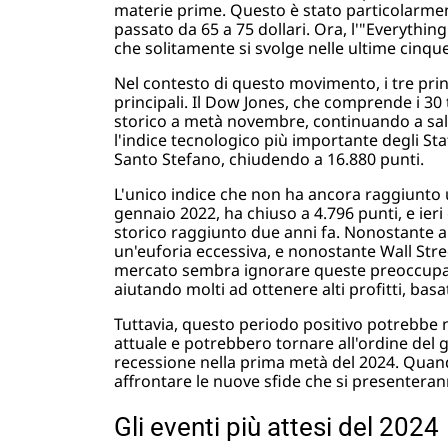
materie prime. Questo è stato particolarment
passato da 65 a 75 dollari. Ora, l'"Everything
che solitamente si svolge nelle ultime cinqu
Nel contesto di questo movimento, i tre princ
principali. Il Dow Jones, che comprende i 30
storico a metà novembre, continuando a salir
l'indice tecnologico più importante degli St
Santo Stefano, chiudendo a 16.880 punti.
L'unico indice che non ha ancora raggiunto un
gennaio 2022, ha chiuso a 4.796 punti, e ier
storico raggiunto due anni fa. Nonostante al
un'euforia eccessiva, e nonostante Wall Street 
mercato sembra ignorare queste preoccupazion
aiutando molti ad ottenere alti profitti, basa
Tuttavia, questo periodo positivo potrebbe 
attuale e potrebbero tornare all'ordine del
recessione nella prima metà del 2024. Quand
affrontare le nuove sfide che si presenteran
Gli eventi più attesi del 2024