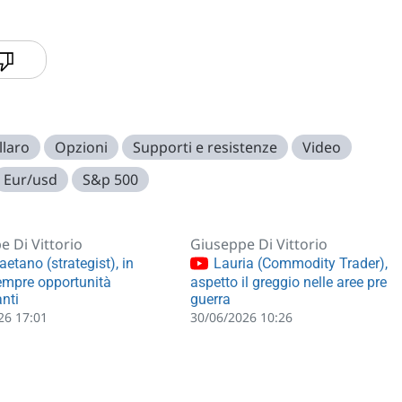
llaro
Opzioni
Supporti e resistenze
Video
Eur/usd
S&p 500
e Di Vittorio
Giuseppe Di Vittorio
etano (strategist), in
Lauria (Commodity Trader),
empre opportunità
aspetto il greggio nelle aree pre
anti
guerra
26 17:01
30/06/2026 10:26