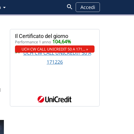
a
Accedi
Il Certificato del giorno
104,64%
Performance 1 anno
UCH CW CALL UNICREDIT 50 A 171… »
l