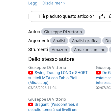
Leggi il Disclaimer »
Ti è piaciuto questo articolo?
Autori
Giuseppe Di Vittorio
Argomenti
Analisi
Analisi grafica
Do
Strumenti
Amazon
Amazon.com inc
Dello stesso autore
Giuseppe Di Vittorio
Giusepp
Swing Trading LONG e SHORT
De Ga
su titoli MTA con Fabio Pioli
estate s
(Miraclapp)
interess
03/08/2026 11:04
02/07/20
Giuseppe Di Vittorio
Braganti (Wisdomtree), il
petrolio tornerà sui livelli pre