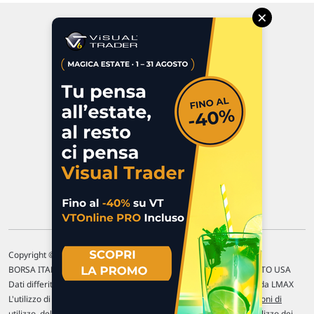
×
Via Macanno, 38/A
47923 Rimini
P.IVA 02 452 460 401
Chi siamo
Commenti e segnalazioni
Contattaci
Copyright © 1996-2026 Traderlink Italia s.r.l.
BORSA ITALIANA Quotazioni di borsa differite di 15 min. / MERCATO USA
Dati differiti di 15 min. (fonte Intrinio) / FOREX Quotazioni fornite da LMAX
L'utilizzo di questo sito implica l'accettazione delle nostre
Condizioni di
utilizzo
, del
Disclaimer MAR
, delle
Politiche sulla privacy
e dell'
Utilizzo dei