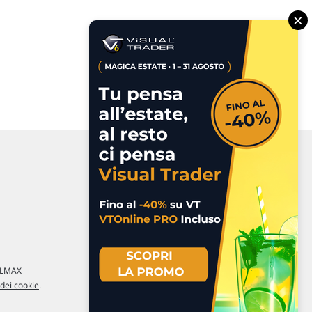
×
a LMAX
 dei cookie
.