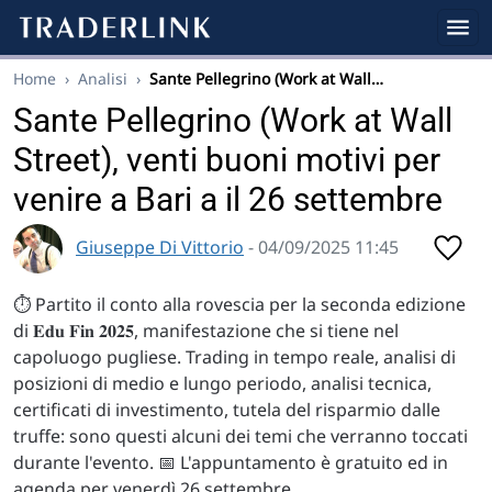
Home
›
Analisi
›
Sante Pellegrino (Work at Wall…
Sante Pellegrino (Work at Wall
Street), venti buoni motivi per
venire a Bari a il 26 settembre
Giuseppe Di Vittorio
- 04/09/2025 11:45
⏱️ Partito il conto alla rovescia per la seconda edizione
di 𝐄𝐝𝐮 𝐅𝐢𝐧 𝟐𝟎𝟐𝟓, manifestazione che si tiene nel
capoluogo pugliese. Trading in tempo reale, analisi di
posizioni di medio e lungo periodo, analisi tecnica,
certificati di investimento, tutela del risparmio dalle
truffe: sono questi alcuni dei temi che verranno toccati
durante l'evento. 📅 L'appuntamento è gratuito ed in
agenda per venerdì 26 settembre.