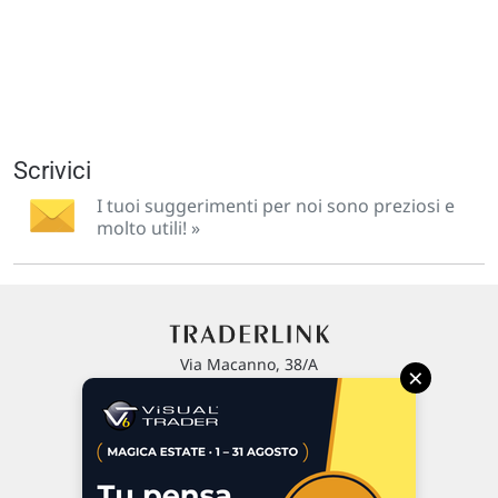
Scrivici
I tuoi suggerimenti per noi sono preziosi e
molto utili! »
Via Macanno, 38/A
×
47923 Rimini
P.IVA 02 452 460 401
Chi siamo