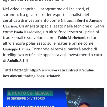
Nel video scoprirai il programma ed i relatori, ci
saranno, fra gli altri, trader esperti e analisti dei
certificati di investimento come 𝐆𝐢𝐨𝐯𝐚𝐧𝐧𝐢 𝐁𝐨𝐫𝐬𝐢 e 𝐀𝐧𝐭𝐨𝐧𝐢𝐨
𝐂𝐚𝐫𝐫𝐢𝐞𝐫𝐞. Un analista specializzato nelle tecniche di Gann
come 𝐏𝐚𝐨𝐥𝐨 𝐍𝐚𝐫𝐝𝐨𝐯𝐢𝐧𝐨, un altro focalizzato sui principi
tradizionali e sui volumi come 𝐅𝐚𝐛𝐢𝐨 𝐌𝐢𝐜𝐡𝐞𝐭𝐭𝐨𝐧𝐢, ed un
altro ancora polarizzato sulle materie prime come
𝐆𝐢𝐮𝐬𝐞𝐩𝐩𝐞 𝐋𝐚𝐮𝐫𝐢𝐚. Tornando ai temi si parlerà anche di
Intelligenza Artificiale applicata agli investimenti a cura
di 𝐀𝐮𝐥𝐚𝐥𝐛.𝐀𘠵𛐮
Tutti i dettagli: 𝐡𝐭𝐭𝐩𝐬://𝐰𝐰𝐰.𝐰𝐨𝐫𝐤𝐚𝐭𝐰𝐚𝐥𝐥𝐬𝐭𝐫𝐞𝐞𝐭.𝐢𝐭/𝐞𝐝𝐮𝐟𝐢𝐧-
𝐢𝐧𝐯𝐞𝐬𝐭𝐢𝐦𝐞𝐧𝐭𝐢-𝐭𝐫𝐚𝐝𝐢𝐧𝐠-𝐛𝐨𝐫𝐬𝐚-𝐫𝐞𝐥𝐚𝐭𝐨𝐫𝐢/