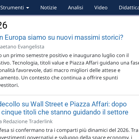
Strumenti
Notizie
Analisi
Video
Didattic
26
n Europa siamo su nuovi massimi storici?
Gaetano Evangelista
o un primo semestre positivo e inaugurano luglio con il
stivo. Tecnologia, titoli value e Piazza Affari guidano una fas
nalità favorevole, dati macro migliori delle attese e
ntamento. Un contesto che continua a offrire spunti
estitori.
ecollo su Wall Street e Piazza Affari: dopo
cinque titoli che stanno guidando il settore
la Redazione Traderlink
ifesa si confermano tra i comparti più dinamici del 2026. Tra
 investimenti governativi e sviluppo della space economy, i