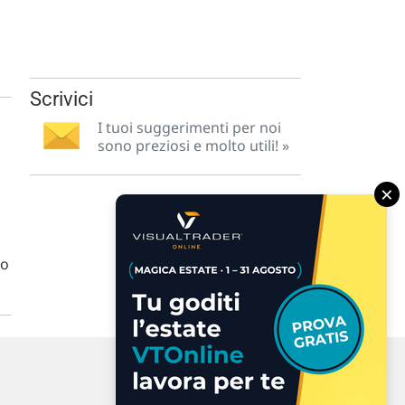
l
Scrivici
I tuoi suggerimenti per noi
sono preziosi e molto utili! »
×
go