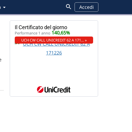
a
Accedi
Il Certificato del giorno
140,65%
Performance 1 anno
UCH CW CALL UNICREDIT 62 A 171… »
e