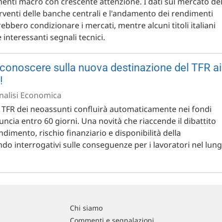
nti macro con crescente attenzione. I dati sul mercato de
erventi delle banche centrali e l'andamento dei rendimenti
ebbero condizionare i mercati, mentre alcuni titoli italiani
 interessanti segnali tecnici.
 conoscere sulla nuova destinazione del TFR ai
!
Analisi Economica
il TFR dei neoassunti confluirà automaticamente nei fondi
uncia entro 60 giorni. Una novità che riaccende il dibattito
ndimento, rischio finanziario e disponibilità della
do interrogativi sulle conseguenze per i lavoratori nel lun
Chi siamo
Commenti e segnalazioni