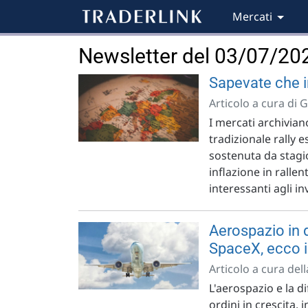
Mercati
Newsletter del 03/07/20
Sapevate che i
Articolo a cura di 
I mercati archivian
tradizionale rally e
sostenuta da stagio
inflazione in ralle
interessanti agli inv
Aerospazio in d
SpaceX, ecco i 
Articolo a cura del
L'aerospazio e la d
ordini in crescita,