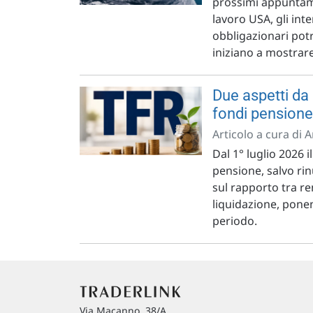
prossimi appuntame
lavoro USA, gli int
obbligazionari potr
iniziano a mostrare
Due aspetti da
fondi pensione
Articolo a cura di 
Dal 1° luglio 2026 
pensione, salvo rin
sul rapporto tra re
liquidazione, ponen
periodo.
Via Macanno, 38/A