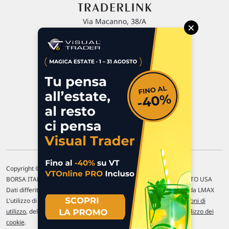
Via Macanno, 38/A
×
47923 Rimini
P.IVA 02 452 460 401
Chi siamo
Commenti e segnalazioni
Contattaci
Copyright © 1996-2026 Traderlink Italia s.r.l.
BORSA ITALIANA Quotazioni di borsa differite di 15 min. / MERCATO USA
Dati differiti di 15 min. (fonte Intrinio) / FOREX Quotazioni fornite da LMAX
L'utilizzo di questo sito implica l'accettazione delle nostre
Condizioni di
utilizzo
, del
Disclaimer MAR
, delle
Politiche sulla privacy
e dell'
Utilizzo dei
cookie
.